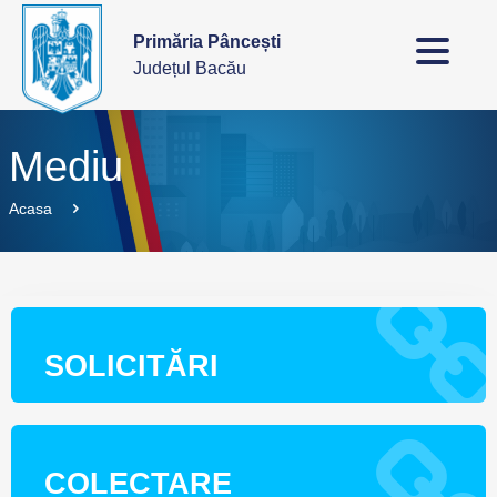
Primăria Pâncești
Județul Bacău
Mediu
Acasa
SOLICITĂRI
COLECTARE