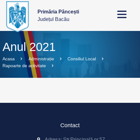
Primăria Pâncești
Județul Bacău
Anul 2021
Acasa
Administrație
Consiliul Local
Rapoarte de activitate
Contact
Adresa: Str.Principală,nr.57